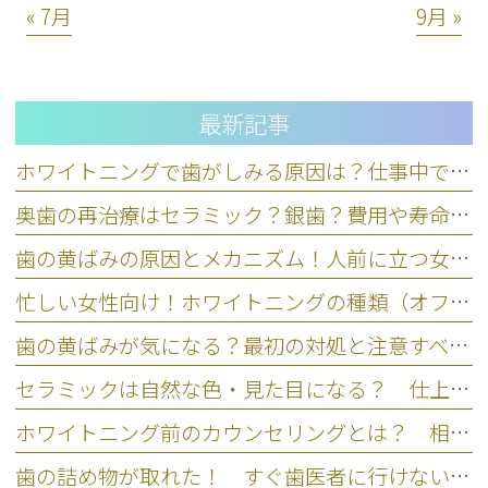
« 7月
9月 »
最新記事
ホワイトニングで歯がしみる原因は？仕事中できる応急処置と対策
奥歯の再治療はセラミック？銀歯？費用や寿命など5基準で比較
歯の黄ばみの原因とメカニズム！人前に立つ女性のための正しいケア
忙しい女性向け！ホワイトニングの種類（オフィス・ホーム）の違い
歯の黄ばみが気になる？最初の対処と注意すべきNG行動を歯科医師が解説
セラミックは自然な色・見た目になる？ 仕上がりの違いを左右するポイント
ホワイトニング前のカウンセリングとは？ 相談なしの注意点とリスク
歯の詰め物が取れた！ すぐ歯医者に行けない場合の応急処置と放置リスク