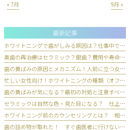
« 7月
9月 »
最新記事
ホワイトニングで歯がしみる原因は？仕事中できる応急処置と対策
奥歯の再治療はセラミック？銀歯？費用や寿命など5基準で比較
歯の黄ばみの原因とメカニズム！人前に立つ女性のための正しいケア
忙しい女性向け！ホワイトニングの種類（オフィス・ホーム）の違い
歯の黄ばみが気になる？最初の対処と注意すべきNG行動を歯科医師が解説
セラミックは自然な色・見た目になる？ 仕上がりの違いを左右するポイント
ホワイトニング前のカウンセリングとは？ 相談なしの注意点とリスク
歯の詰め物が取れた！ すぐ歯医者に行けない場合の応急処置と放置リスク