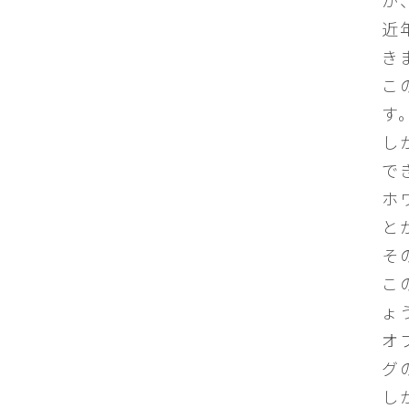
近
き
こ
す
し
で
ホ
と
そ
こ
ょ
オ
グ
し