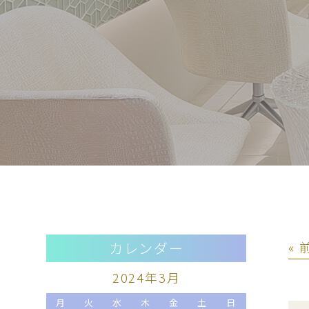
カレンダー
«
2024年3月
月
火
水
木
金
土
日