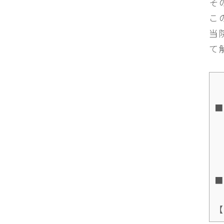
そ
こ
当
て
■
■
【