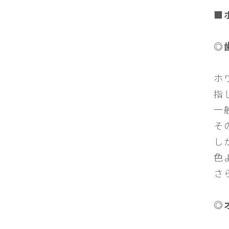
■
◎
ホ
指
一
そ
し
色
さ
◎