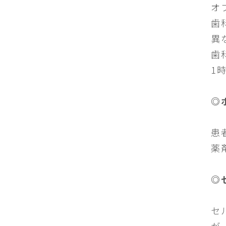
オ
歯
異
歯
1
◎
患
薬
◎
セ
が