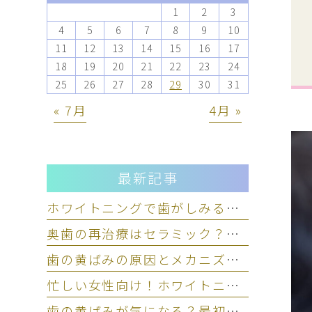
1
2
3
4
5
6
7
8
9
10
11
12
13
14
15
16
17
18
19
20
21
22
23
24
25
26
27
28
29
30
31
« 7月
4月 »
最新記事
ホワイトニングで歯がしみる原因は？仕事中できる応急処置と対策
奥歯の再治療はセラミック？銀歯？費用や寿命など5基準で比較
歯の黄ばみの原因とメカニズム！人前に立つ女性のための正しいケア
忙しい女性向け！ホワイトニングの種類（オフィス・ホーム）の違い
歯の黄ばみが気になる？最初の対処と注意すべきNG行動を歯科医師が解説