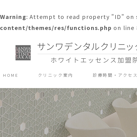
Warning
: Attempt to read property "ID" on 
content/themes/res/functions.php
on line
HOME
クリニック案内
診療時間・アクセ