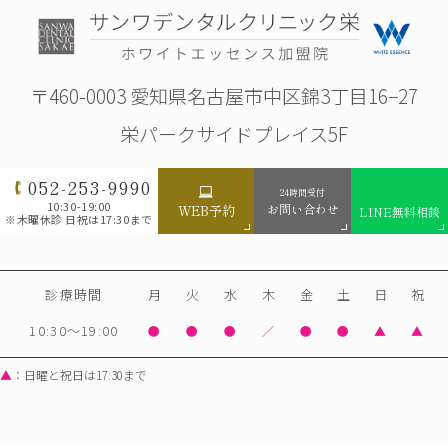
〒460-0003 愛知県名古屋市中区錦3丁目16−27
栄パークサイドプレイス5F
052-253-9990
24時間受付
10:30-19:00
お問い合わせ
WEB予約
LINE無料相談
※木曜休診 日祝は17:30まで
診療時間
月
火
水
木
金
土
日
祝
10:30～19:00
●
●
●
／
●
●
▲
▲
▲
：日曜と祝日は17:30まで