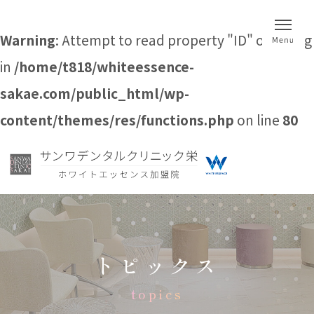
Warning
: Attempt to read property "ID" on string
in
/home/t818/whiteessence-
sakae.com/public_html/wp-
content/themes/res/functions.php
on line
80
トピックス
topics