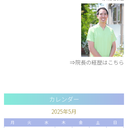
⇒院長の経歴はこちら
カレンダー
2025年5月
月
火
水
木
金
土
日