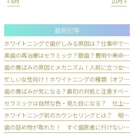
« 8月
10月 »
最新記事
ホワイトニングで歯がしみる原因は？仕事中できる応急処置と対策
奥歯の再治療はセラミック？銀歯？費用や寿命など5基準で比較
歯の黄ばみの原因とメカニズム！人前に立つ女性のための正しいケア
忙しい女性向け！ホワイトニングの種類（オフィス・ホーム）の違い
歯の黄ばみが気になる？最初の対処と注意すべきNG行動を歯科医師が解説
セラミックは自然な色・見た目になる？ 仕上がりの違いを左右するポイント
ホワイトニング前のカウンセリングとは？ 相談なしの注意点とリスク
歯の詰め物が取れた！ すぐ歯医者に行けない場合の応急処置と放置リスク