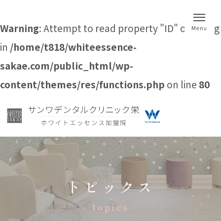
Warning
: Attempt to read property "ID" on string
in
/home/t818/whiteessence-
sakae.com/public_html/wp-
content/themes/res/functions.php
on line
80
トピックス
topics