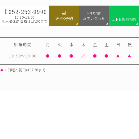
052-253-9990
24時間受付
10:30-19:00
お問い合わせ
WEB予約
LINE無料相談
※木曜休診 日祝は17:30まで
診療時間
月
火
水
木
金
土
日
祝
10:30～19:00
●
●
●
／
●
●
▲
▲
▲
：日曜と祝日は17:30まで